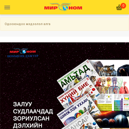
0
Одоохондоо мэдээлэл алга