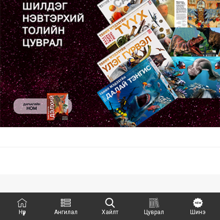
Нүүр
Ангилал
Хайлт
Цуврал
Шинэ