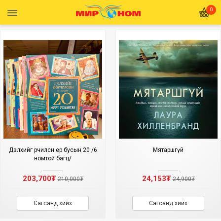
0
Дэлхийг өөрчилсөн ер бусын 20 /6
Мятаршгүй
номтой багц/
203,700₮
24,153₮
210,000₮
24,900₮
Сагсанд хийх
Сагсанд хийх