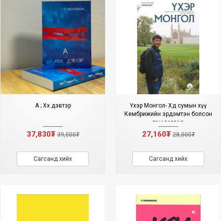
А ; Хөх дэвтэр
Үхэр Монгол- Хөдөө сумын хүү
Кембрижийн эрдэмтэн болсон
тэмдэглэл
37,830₮
27,160₮
39,000₮
28,000₮
Сагсанд хийх
Сагсанд хийх