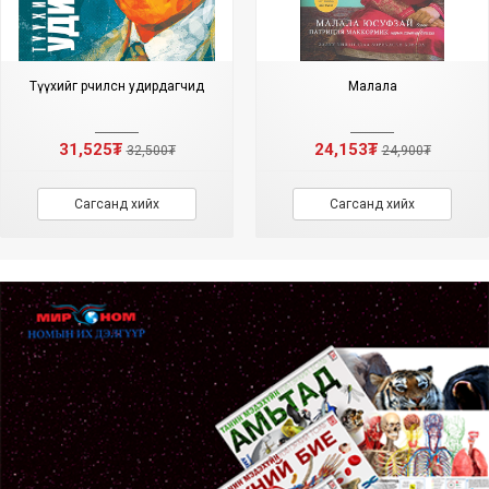
Түүхийг өөрчилсөн удирдагчид
Малала
31,525₮
24,153₮
32,500₮
24,900₮
Сагсанд хийх
Сагсанд хийх