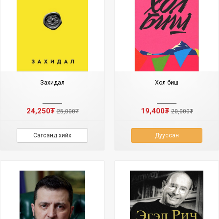
Захидал
Хол биш
24,250₮
19,400₮
25,000₮
20,000₮
Сагсанд хийх
Дууссан