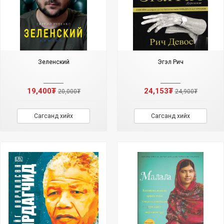
Зеленский
Эгэл Рич
19,400₮
24,153₮
20,000₮
24,900₮
Сагсанд хийх
Сагсанд хийх