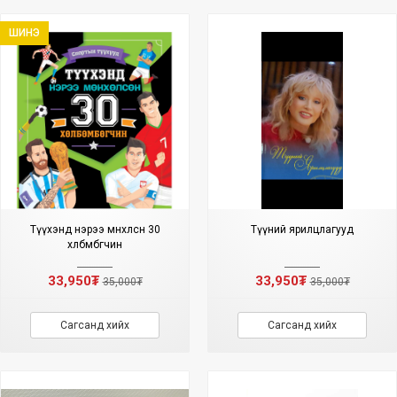
ШИНЭ
Түүхэнд нэрээ мөнхөлсөн 30
Түүний ярилцлагууд
хөлбөмбөгчин
33,950₮
33,950₮
35,000₮
35,000₮
Сагсанд хийх
Сагсанд хийх