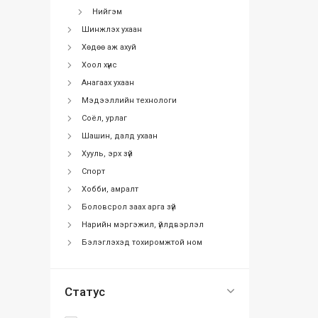
Нийгэм
Шинжлэх ухаан
Хөдөө аж ахуй
Хоол хүнс
Анагаах ухаан
Мэдээллийн технологи
Соёл, урлаг
Шашин, далд ухаан
Хууль, эрх зүй
Спорт
Хобби, амралт
Боловсрол заах арга зүй
Нарийн мэргэжил, үйлдвэрлэл
Бэлэглэхэд тохиромжтой ном
Статус