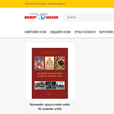
Манай дэлгүүрт тавтай морил!
НИЙТИЙН НОМ
ХҮҮХДИЙН НОМ
УРАН ЗОХИОЛ
БИЧГИЙН
Манжийн эрхшээлийн үеийн
Их шавийн алба