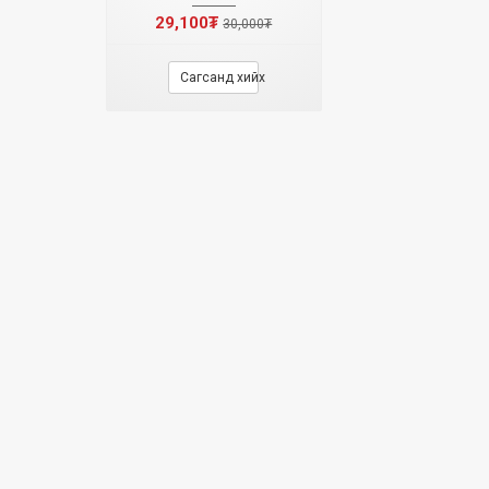
29,100₮
30,000₮
Сагсанд хийх