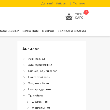
Дэлгүүрийн байршил
|
Тусламж
0
МИНИЙ
САГС
БЭСТСЕЛЛЕР
ШИНЭ НОМ
ЦУВРАЛ
ЗАХИАЛГА ШАЛГАХ
Ангилал
Уран зохиол
Хувь хүний хөгжил
Бизнес, эдийн засаг
Нэвтэрхий толь
Хэл, толь бичиг
Намтар дурсамж
Түүх, нийгэм
Дэлхийн түүх
Монголын түүх