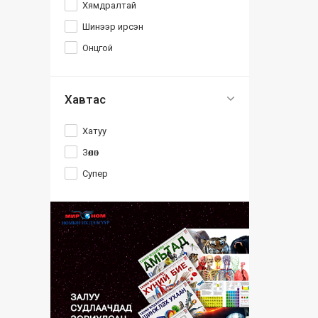
Хямдралтай
Шинээр ирсэн
Онцгой
Хавтас
Хатуу
Зөөлөн
Супер