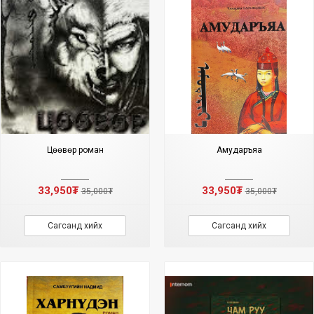
Цөөвөр роман
Амударъяа
33,950₮
33,950₮
35,000₮
35,000₮
Сагсанд хийх
Сагсанд хийх