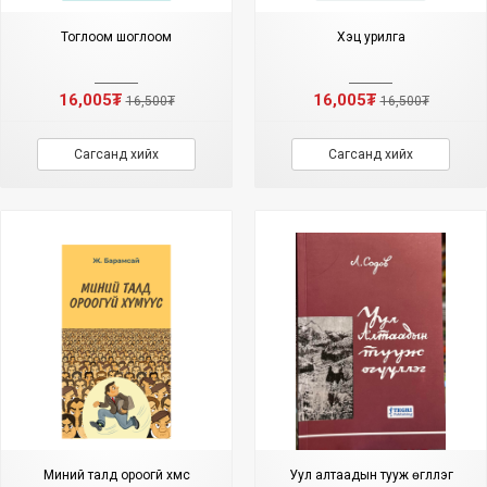
Тоглоом шоглоом
Хэцүү урилга
16,005₮
16,005₮
16,500₮
16,500₮
Сагсанд хийх
Сагсанд хийх
Миний талд ороогүй хүмүүс
Уул алтаадын тууж өгүүллэг