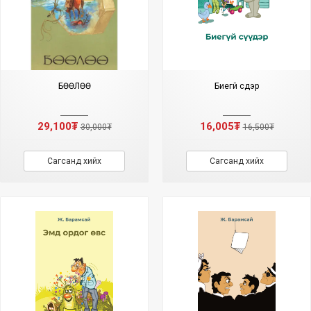
БӨӨЛӨӨ
Биегүй сүүдэр
29,100₮
16,005₮
30,000₮
16,500₮
Сагсанд хийх
Сагсанд хийх