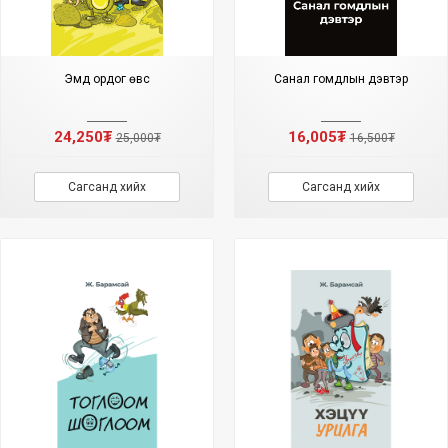
Эмд ордог өвс
Санал гомдлын дэвтэр
24,250₮
16,005₮
25,000₮
16,500₮
Сагсанд хийх
Сагсанд хийх