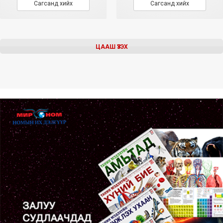
Сагсанд хийх
Сагсанд хийх
ЦААШ ҮЗЭХ