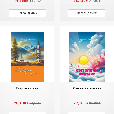
14,550₮
28,130₮
15,000₮
29,000₮
Сагсанд хийх
Сагсанд хийх
Хайрын эх орон
Сэтгэлийн жимээр
28,130₮
27,160₮
29,000₮
28,000₮