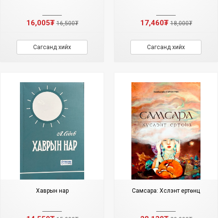
16,005₮
17,460₮
16,500₮
18,000₮
Сагсанд хийх
Сагсанд хийх
Хаврын нар
Самсара: Хүслэнт ертөнц