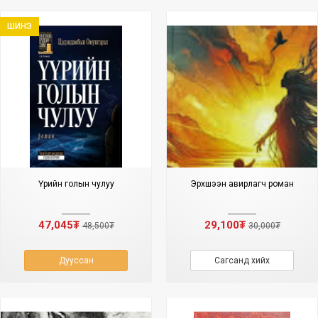
ШИНЭ
Үүрийн голын чулуу
Эрхшээн авирлагч роман
47,045₮
29,100₮
48,500₮
30,000₮
Дууссан
Сагсанд хийх