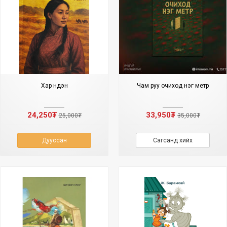
Хар нүдэн
Чам руу очиход нэг метр
24,250₮
33,950₮
25,000₮
35,000₮
Дууссан
Сагсанд хийх