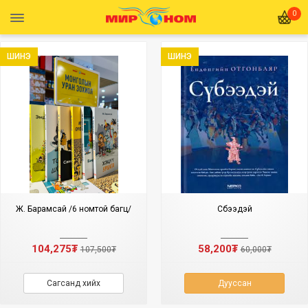
0
ШИНЭ
ШИНЭ
Ж. Барамсай /6 номтой багц/
Сүбээдэй
104,275₮
58,200₮
107,500₮
60,000₮
Сагсанд хийх
Дууссан