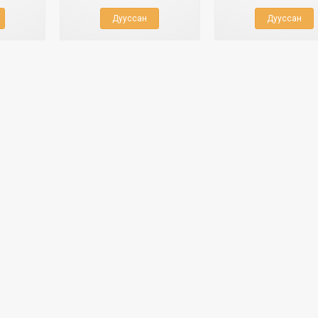
Дууссан
Дууссан