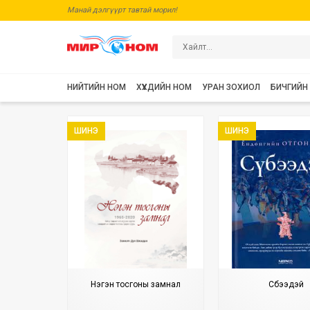
Манай дэлгүүрт тавтай морил!
НИЙТИЙН НОМ
ХҮҮХДИЙН НОМ
УРАН ЗОХИОЛ
БИЧГИЙН
ШИНЭ
ШИНЭ
Нэгэн тосгоны замнал
Сүбээдэй