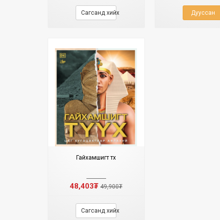
Сагсанд хийх
Дууссан
Гайхамшигт түүх
48,403₮
49,900₮
Сагсанд хийх