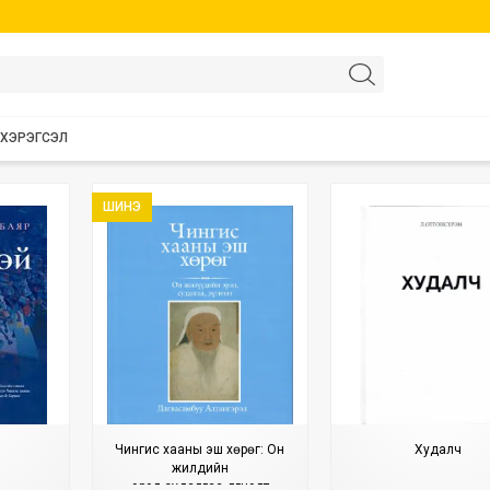
 ХЭРЭГСЭЛ
ШИНЭ
Чингис хааны эш хөрөг: Он
Худалч
жилүүдийн
эрэл,судалгаа,дүгнэлт