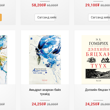
58,200₮
29,100₮
00₮
60,000₮
30,000
Сагсанд хийх
Сагсанд хийх
Амьдрал ахархан байх
Дэлхийн бяцхан тү
тухайд
24,250₮
24,250₮
00₮
25,000₮
25,000