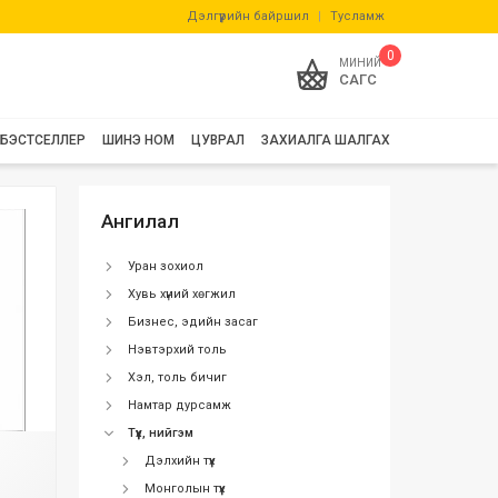
Дэлгүүрийн байршил
|
Тусламж
0
МИНИЙ
САГС
БЭСТСЕЛЛЕР
ШИНЭ НОМ
ЦУВРАЛ
ЗАХИАЛГА ШАЛГАХ
Ангилал
Уран зохиол
Хувь хүний хөгжил
Бизнес, эдийн засаг
Нэвтэрхий толь
Хэл, толь бичиг
Намтар дурсамж
Түүх, нийгэм
Дэлхийн түүх
Монголын түүх