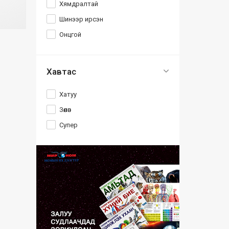
Хямдралтай
Шинээр ирсэн
Онцгой
Хавтас
Хатуу
Зөөлөн
Супер