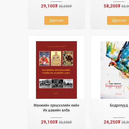
29,100₮
58,200₮
30,000₮
60,0
Дууссан
Дууссан
Манжийн эрхшээлийн үеийн
Бодролууд
Их шавийн алба
29,100₮
24,250₮
30,000₮
25,0