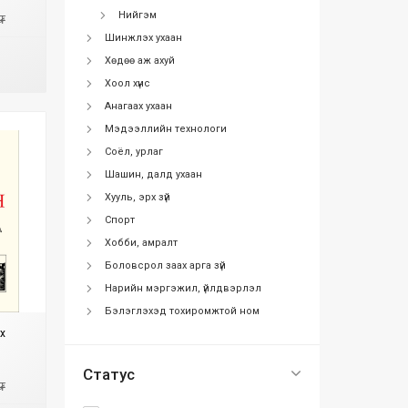
Нийгэм
₮
Шинжлэх ухаан
Хөдөө аж ахуй
Хоол хүнс
Анагаах ухаан
Мэдээллийн технологи
Соёл, урлаг
Шашин, далд ухаан
Хууль, эрх зүй
Спорт
Хобби, амралт
Боловсрол заах арга зүй
Нарийн мэргэжил, үйлдвэрлэл
Бэлэглэхэд тохиромжтой ном
үх
Статус
₮