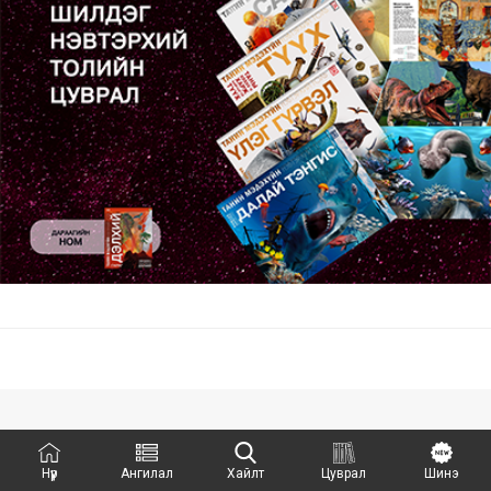
Нүүр
Ангилал
Хайлт
Цуврал
Шинэ