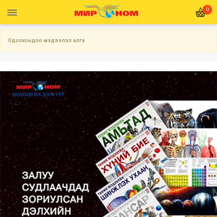
0
Одоохондоо мэдээлэл алга