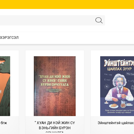
 ХЭРЭГСЭЛ
бөгж
" ХУАН ДИ НЭЙ ЖИН СҮ
Эйнштейнтэй цайлах
ВЭНЬ-ГИЙН БҮРЭН
ОРЧУУЛГА