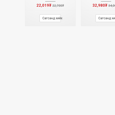
22,019₮
32,980₮
22,700₮
34,0
Сагсанд хийх
Сагсанд хи