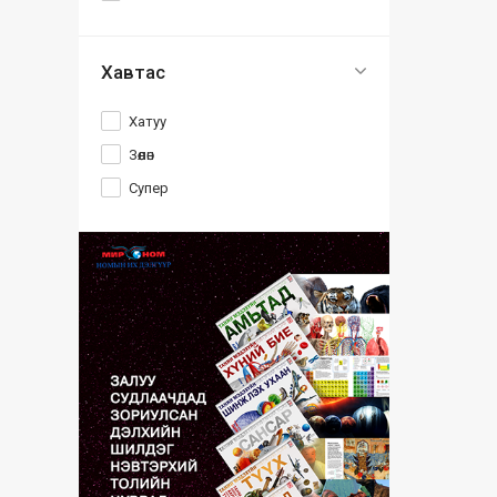
Хавтас
Хатуу
Зөөлөн
Супер