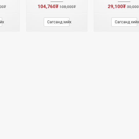
104,760₮
29,100₮
00₮
108,000₮
30,000
йх
Сагсанд хийх
Сагсанд хийх