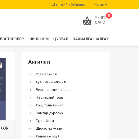
Дэлгүүрийн байршил
|
Тусламж
0
МИНИЙ
САГС
БЭСТСЕЛЛЕР
ШИНЭ НОМ
ЦУВРАЛ
ЗАХИАЛГА ШАЛГАХ
Ангилал
Уран зохиол
Хувь хүний хөгжил
Бизнес, эдийн засаг
Нэвтэрхий толь
Хэл, толь бичиг
Намтар дурсамж
Түүх, нийгэм
 зуур
Шинжлэх ухаан
Хөдөө аж ахуй