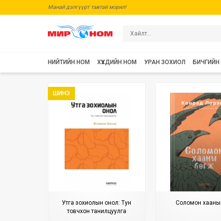
Манай дэлгүүрт тавтай морил!
НИЙТИЙН НОМ
ХҮҮХДИЙН НОМ
УРАН ЗОХИОЛ
БИЧГИЙН
ШИНЭ
Утга зохиолын онол: Тун
Соломон хааны 
товчхон танилцуулга