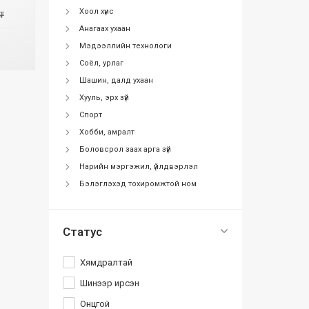
Хоол хүнс
₮
Анагаах ухаан
Мэдээллийн технологи
Соёл, урлаг
Шашин, далд ухаан
Хууль, эрх зүй
Спорт
Хобби, амралт
Боловсрол заах арга зүй
Нарийн мэргэжил, үйлдвэрлэл
Бэлэглэхэд тохиромжтой ном
Статус
Хямдралтай
Шинээр ирсэн
Онцгой