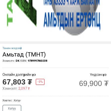
Танин мэдэхүй
Амьтад (ТМНТ)
Зохиолч:
DK
ISBN:
9789997865038
Онлайн дэлгүүрийн үнэ
Үндсэн үнэ
67,803 ₮
69,900 ₮
-3%
Хэмнэлт:
2,097 ₮
Хавтас:
Хатуу
Хатуу