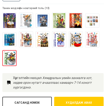
Танин мэдэхүйн нэвтэрхий толь (13)
Хүргэлтийн нөхцөл
Хямдралын үеийн захиалга хот,
хөдөө орон нутагт ачааллаас хамаарч 7-14 хоногт
хүргэгдэнэ.
САГСАНД НЭМЭХ
ХУДАЛДАЖ АВАХ