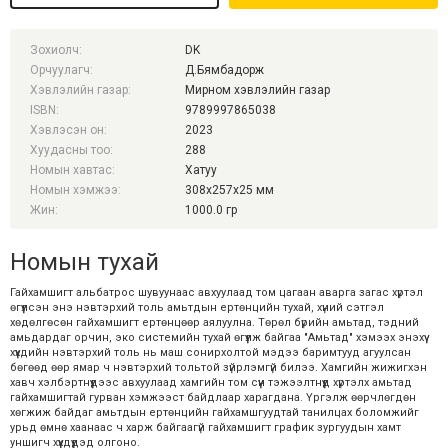
Зохиолч:
DK
Орчуулагч:
Д.Бямбадорж
Хэвлэлийн газар:
Мирном хэвлэлийн газар
ISBN:
9789997865038
Хэвлэсэн он:
2023
Хуудасны тоо:
288
Номын хавтас:
Хатуу
Номын хэмжээ:
308x257x25 мм
Жин:
1000.0 гр
Номын тухай
Гайхамшигт альбатрос шувуунаас авхуулаад том цагаан аварга загас хүртэл
өгүүлсэн энэ нэвтэрхий толь амьтдын ертөнцийн тухай, хүний сэтгэл
хөдөлгөсөн гайхамшигт ертөнцөөр аялуулна. Төрөл бүрийн амьтад, тэдний
амьдардаг орчин, эко системийн тухай өгүүлж байгаа "Амьтад" хэмээх энэхүү
хүүхдийн нэвтэрхий толь нь маш сонирхолтой мэдээ баримтууд агуулсан
бөгөөд өөр ямар ч нэвтэрхий тольтой зүйрлэмгүй билээ. Хамгийн жижигхэн
хавч хэлбэртнүүдээс авхуулаад хамгийн том сүүн тэжээлтнүүд хүртэлх амьтад
гайхамшигтай гурван хэмжээст байдлаар харагдана. Үргэлж өөрчлөгдөн
хөгжиж байдаг амьтдын ертөнцийн гайхамшгуудтай танилцах боломжийг
урьд өмнө хаанаас ч харж байгаагүй гайхамшигт график зургуудын хамт
уншигч хүүхдүүдэд олгоно.