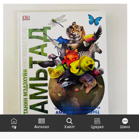
Нүүр
Ангилал
Хайлт
Цуврал
Шинэ