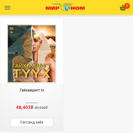
0
Гайхамшигт түүх
48,403₮
49,900₮
Сагсанд хийх