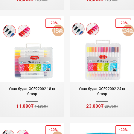
-20%
-20%
Усан будаг-GCP22002-18 өнгө
Усан будаг-GCP22002-24 өнгө
Grasp
Grasp
11,880₮
23,800₮
14,850₮
29,750₮
-20%
-20%