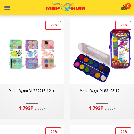
0
-20%
-20%
Усан будаг-YL222215-12 өнгө
Усан будаг-YL83105-12 өнгө
4,792₮
4,792₮
5,990₮
5,990₮
-20%
-20%