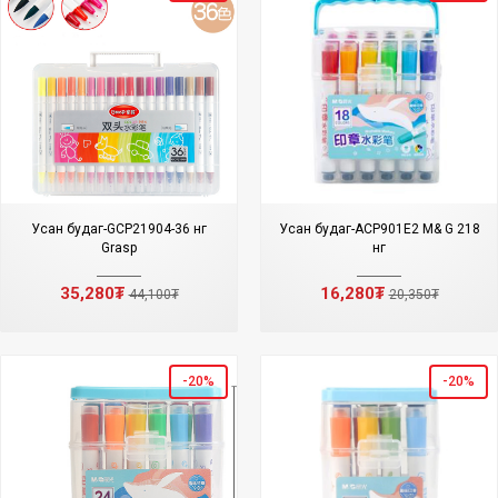
Усан будаг-GCP21904-36 өнгө
Усан будаг-ACP901E2 M& G 218
Grasp
өнгө
35,280₮
16,280₮
44,100₮
20,350₮
-20%
-20%