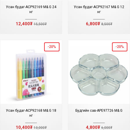
Усан будаг-ACP92169 M& G 24
Усан будаг-ACP92167 M& G 12
өнгө
өнгө
12,400₮
6,800₮
15,500₮
8,500₮
-20%
-20%
Усан будаг-ACP92168 M& G 18
Будгийн сав-APE97726 M& G
өнгө
10,400₮
4,800₮
13,000₮
6,000₮