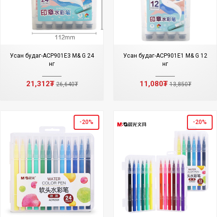
Усан будаг-ACP901E3 M& G 24
Усан будаг-ACP901E1 M& G 12
өнгө
өнгө
21,312₮
11,080₮
26,640₮
13,850₮
-20%
-20%