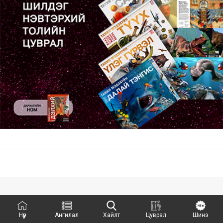
Нүүр
Ангилал
Хайлт
Цуврал
Шинэ