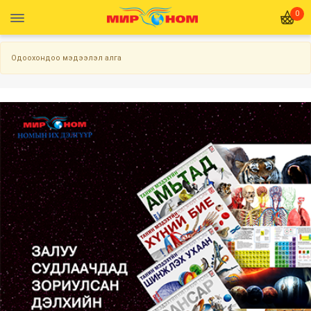
0
Одоохондоо мэдээлэл алга