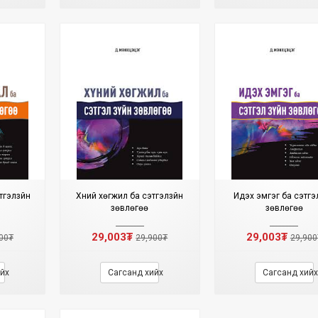
тгэлзүйн
Хүний хөгжил ба сэтгэлзүйн
Идэх эмгэг ба сэтгэл
зөвлөгөө
зөвлөгөө
29,003₮
29,003₮
00₮
29,900₮
29,900
йх
Сагсанд хийх
Сагсанд хийх