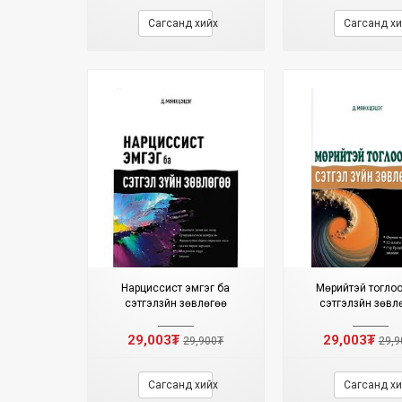
Сагсанд хийх
Сагсанд хи
Нарциссист эмгэг ба
Мөрийтэй тогло
сэтгэлзүйн зөвлөгөө
сэтгэлзүйн зөвл
29,003₮
29,003₮
29,900₮
29,9
Сагсанд хийх
Сагсанд хи