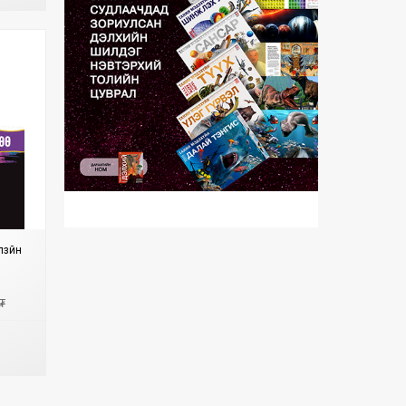
зүйн
₮