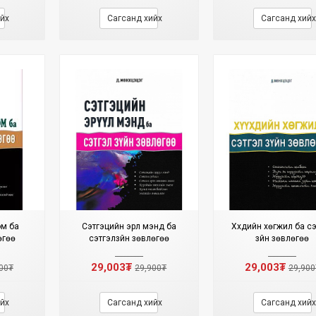
йх
Сагсанд хийх
Сагсанд хийх
ом ба
Сэтгэцийн эрүүл мэнд ба
Хүүхдийн хөгжил ба с
өгөө
сэтгэлзүйн зөвлөгөө
зүйн зөвлөгөө
29,003₮
29,003₮
00₮
29,900₮
29,900
йх
Сагсанд хийх
Сагсанд хийх