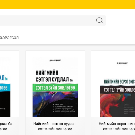
 ХЭРЭГСЭЛ
длал ба
Нийгмийн сэтгэл судлал
Нийгмийн эсрэг эмгэ
лөгөө
сэтгэлзүйн зөвлөгөө
сэтгэл зүйн зөвлөг