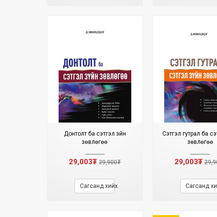
Донтолт ба сэтгэл зүйн
Сэтгэл гутрал ба сэ
зөвлөгөө
зөвлөгөө
29,003₮
29,003₮
29,900₮
29,9
Сагсанд хийх
Сагсанд хи