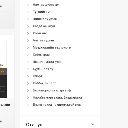
Намтар дурсамж
₮
Түүх, нийгэм
Шинжлэх ухаан
Хөдөө аж ахуй
Хоол хүнс
Анагаах ухаан
Мэдээллийн технологи
Соёл, урлаг
Шашин, далд ухаан
Хууль, эрх зүй
Спорт
Хобби, амралт
Боловсрол заах арга зүй
Нарийн мэргэжил, үйлдвэрлэл
элзүйн
Бэлэглэхэд тохиромжтой ном
₮
Статус