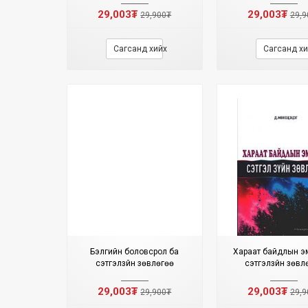
29,003₮
29,003₮
29,900₮
29,9
Сагсанд хийх
Сагсанд хи
Бэлгийн боловсрол ба
Хараат байдлын э
сэтгэлзүйн зөвлөгөө
сэтгэлзүйн зөвл
29,003₮
29,003₮
29,900₮
29,9