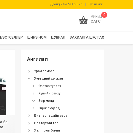
Дэлгүүрийн байршил
|
Тусламж
0
МИНИЙ
САГС
БЭСТСЕЛЛЕР
ШИНЭ НОМ
ЦУВРАЛ
ЗАХИАЛГА ШАЛГАХ
Ангилал
Уран зохиол
Хувь хүний хөгжил
Өөртөө туслах
Хувийн санхүү
Эрүүл мэнд
Эцэг эхчүүдэд
Бизнес, эдийн засаг
г ба
Нэвтэрхий толь
өө
Хэл, толь бичиг