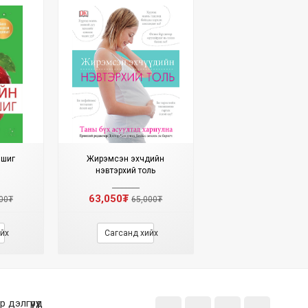
мшиг
Жирэмсэн эхчүүдийн
нэвтэрхий толь
63,050₮
00₮
65,000₮
йх
Сагсанд хийх
дэлгүүрүүд