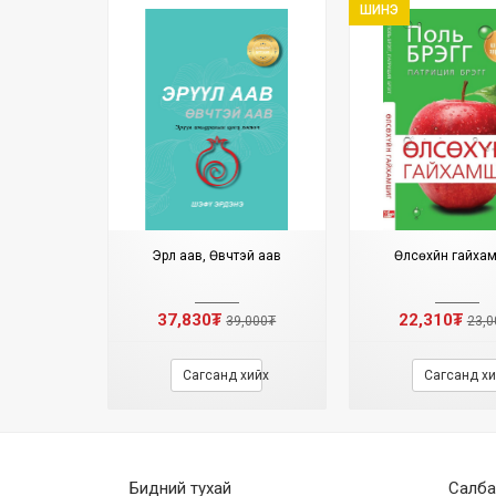
ШИНЭ
Эрүүл аав, Өвчтэй аав
Өлсөхүйн гайха
37,830₮
22,310₮
39,000₮
23,0
Сагсанд хийх
Сагсанд хи
Бидний тухай
Салбар 