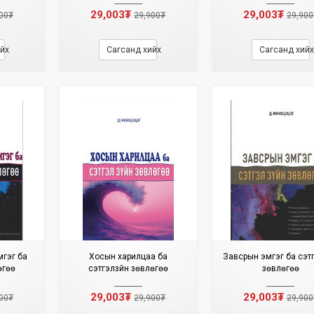
29,003₮
29,003₮
00₮
29,900₮
29,900
йх
Сагсанд хийх
Сагсанд хийх
мгэг ба
Хосын харилцаа ба
Завсрын эмгэг ба сэтг
өгөө
сэтгэлзүйн зөвлөгөө
зөвлөгөө
29,003₮
29,003₮
00₮
29,900₮
29,900