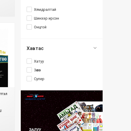
Хямдралтай
Шинээр ирсэн
Онцгой
Хавтас
Хатуу
Зөөлөн
Супер
этгэл
₮