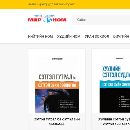
Манай дэлгүүрт тавтай морил!
НИЙТИЙН НОМ
ХҮҮХДИЙН НОМ
УРАН ЗОХИОЛ
БИЧГИЙН
Сэтгэл гутрал ба сэтгэл зүйн
Хуулийн сэтгэл су
зөвлөгөө
сэтгэл зүйн зөв