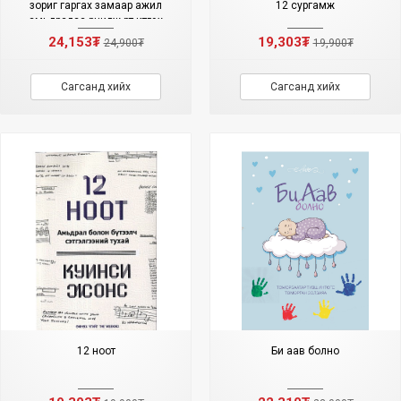
зориг гаргах замаар ажил
12 сургамж
амьдралаа өөрчилж өөртөө итгэх
итгэлээ олж аваарай!
24,153₮
19,303₮
24,900₮
19,900₮
Сагсанд хийх
Сагсанд хийх
12 ноот
Би аав болно