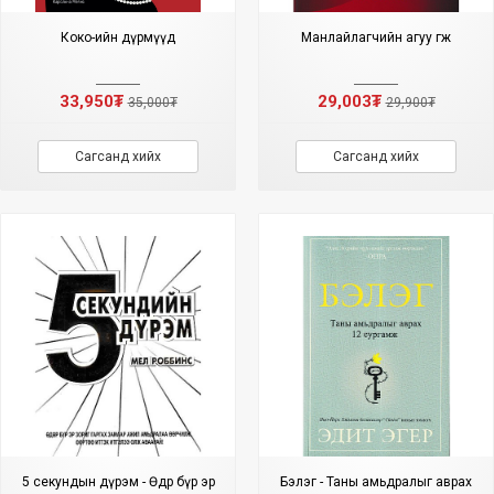
Коко-ийн дүрмүүд
Манлайлагчийн агуу өгөөж
33,950₮
29,003₮
35,000₮
29,900₮
Сагсанд хийх
Сагсанд хийх
5 секундын дүрэм - Өдөр бүр эр
Бэлэг - Таны амьдралыг аврах