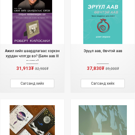
Ажил хийх шаардлагаас хэрхэн
Эрүүл аав, Өвчтэй аав
хурдан чөлөөлөгдөх вэ? (Баян аав III
дэвтэр)
31,913₮
37,830₮
32,900₮
39,000₮
Сагсанд хийх
Сагсанд хийх