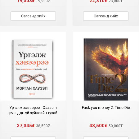
19,303₮
22,310₮
19,900₮
23,000₮
Сагсанд хийх
Сагсанд хийх
Үргэлж хэвээрээ - Хэзээ ч
Fuck you money 2: Time Die
өөрчлөгддөггүй зүйлсийн тухай
37,345₮
48,500₮
38,500₮
50,000₮