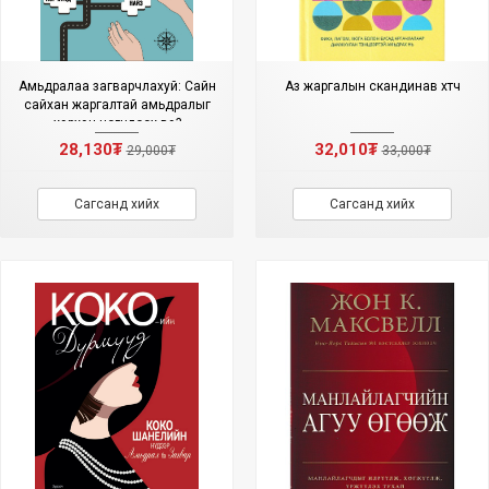
Амьдралаа загварчлахуй: Сайн
Аз жаргалын скандинав хөтөч
сайхан жаргалтай амьдралыг
хэрхэн цогцлоох вэ?
28,130₮
32,010₮
29,000₮
33,000₮
Сагсанд хийх
Сагсанд хийх