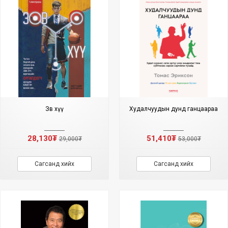
Зөв хүү
Худалчуудын дунд ганцаараа
28,130₮
51,410₮
29,000₮
53,000₮
Сагсанд хийх
Сагсанд хийх