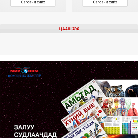
Сагсанд хийх
Сагсанд хийх
ЦААШ ҮЗЭХ