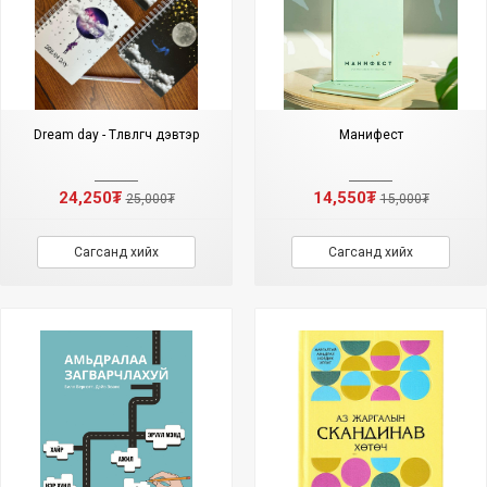
Dream day - Төлөвлөгч дэвтэр
Манифест
24,250₮
14,550₮
25,000₮
15,000₮
Сагсанд хийх
Сагсанд хийх