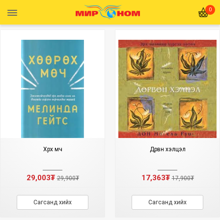
0
Хөөрөх мөч
Дөрвөн хэлцэл
29,003₮
17,363₮
29,900₮
17,900₮
Сагсанд хийх
Сагсанд хийх