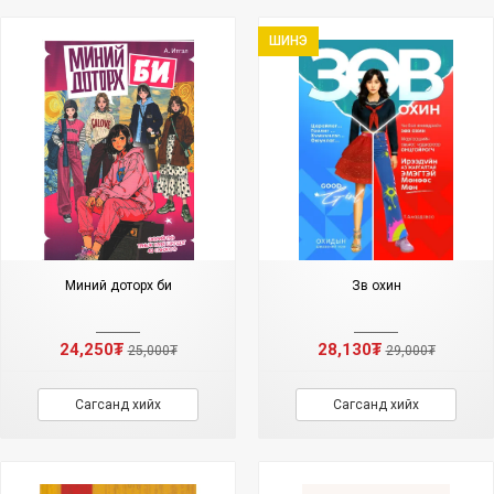
ШИНЭ
Миний доторх би
Зөв охин
24,250₮
28,130₮
25,000₮
29,000₮
Сагсанд хийх
Сагсанд хийх