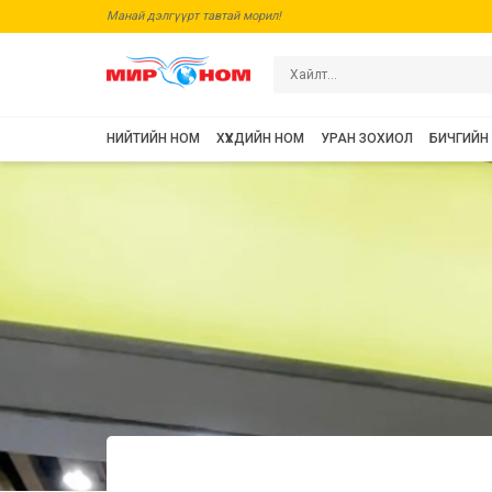
Манай дэлгүүрт тавтай морил!
НИЙТИЙН НОМ
ХҮҮХДИЙН НОМ
УРАН ЗОХИОЛ
БИЧГИЙН