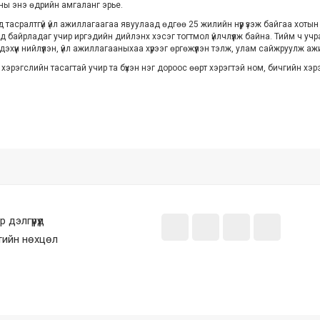
таны энэ өдрийн амгаланг эрье.
д тасралтгүй үйл ажиллагаагаа явуулаад өдгөө 25 жилийн нүүр үзэж байгаа хоты
 төвд байрладаг учир иргэдийн дийлэнх хэсэг тогтмол үйлчлүүлж байна. Тийм ч у
дэхүүн нийлүүлэн, үйл ажиллагааныхаа хүрээг өргөжүүлэн тэлж, улам сайжруулж 
 хэрэгслийн тасагтай учир та бүхэн нэг дороос өөрт хэрэгтэй ном, бичгийн хэ
дэлгүүрүүд
лтийн нөхцөл