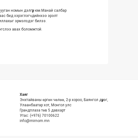
н ууган номын дэлгүүр юм.Манай салбар
чраас бид хэрэглэгчдийнхээ эрэлт
ажиллахыг эрмэлздэг билээ.
рэгслээ авах боломжтой.
Хаяг
Энхтайваны өргөн чөлөө, 2-р хороо, Баянгол дүүрэг,
Улаанбаатар хот, Монгол улс
Грандплаза төв 5 давхарт
Утас: (+976) 70100622
info@mirnom.mn