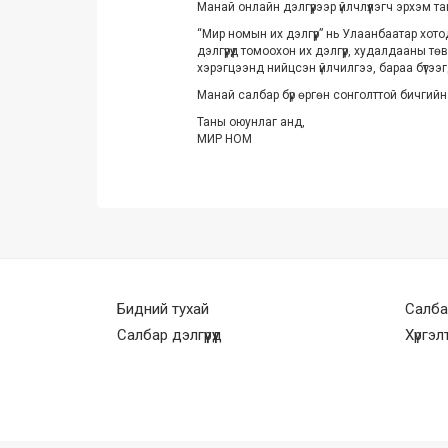
Манай онлайн дэлгүүрээр үйлчлүүлэгч эрхэм 
“Мир номын их дэлгүүр” нь Улаанбаатар хото
дэлгүүрүүд томоохон их дэлгүүр, худалдааны
хэрэгцээнд нийцсэн үйлчилгээ, бараа бүтээг
Манай салбар бүр өргөн сонголттой бичгийн
Таны оюунлаг анд,
МИР НОМ
Бидний тухай
Салбар 
Салбар дэлгүүрүүд
Хүргэ