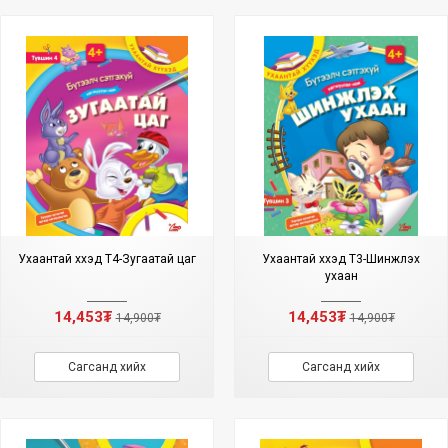
Ухаантай хүүхэд Т4-Зугаатай цаг
Ухаантай хүүхэд Т3-Шинжлэх
ухаан
14,453₮
14,453₮
14,900₮
14,900₮
Сагсанд хийх
Сагсанд хийх