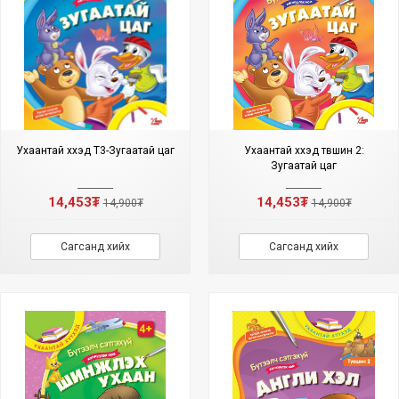
Ухаантай хүүхэд Т3-Зугаатай цаг
Ухаантай хүүхэд түвшин 2:
Зугаатай цаг
14,453₮
14,453₮
14,900₮
14,900₮
Сагсанд хийх
Сагсанд хийх