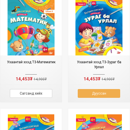
Ухаантай хүүхэд Т3-Математик
Ухаантай хүүхэд Т3-Зураг ба
Урлал
14,453₮
14,453₮
14,900₮
14,900₮
Сагсанд хийх
Дууссан