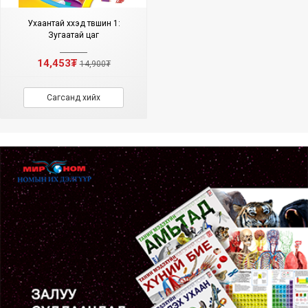
Ухаантай хүүхэд түвшин 1:
Зугаатай цаг
14,453₮
14,900₮
Сагсанд хийх