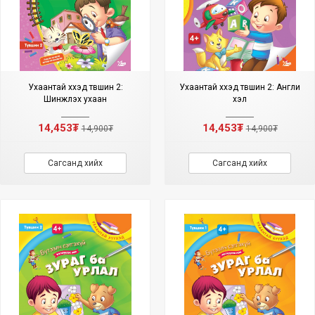
Ухаантай хүүхэд түвшин 2:
Ухаантай хүүхэд түвшин 2: Англи
Шинжлэх ухаан
хэл
14,453₮
14,453₮
14,900₮
14,900₮
Сагсанд хийх
Сагсанд хийх