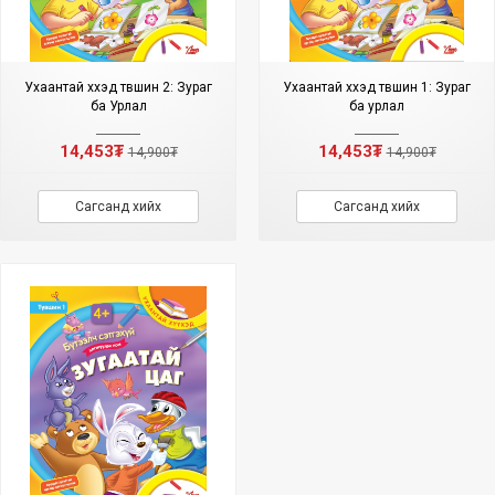
Ухаантай хүүхэд түвшин 2: Зураг
Ухаантай хүүхэд түвшин 1: Зураг
ба Урлал
ба урлал
14,453₮
14,453₮
14,900₮
14,900₮
Сагсанд хийх
Сагсанд хийх