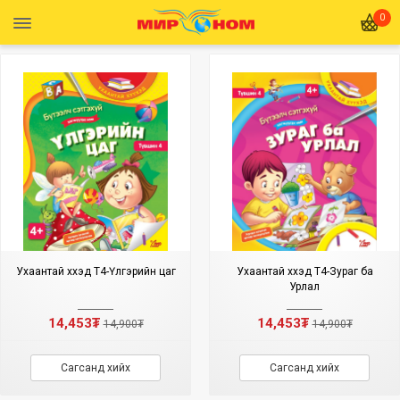
0
Ухаантай хүүхэд Т4-Үлгэрийн цаг
Ухаантай хүүхэд Т4-Зураг ба
Урлал
14,453₮
14,453₮
14,900₮
14,900₮
Сагсанд хийх
Сагсанд хийх