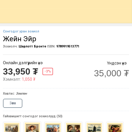
Сонгодог уран зохиол
Жейн Эйр
Зохиолч:
Шарлотт Бронте
ISBN:
9789919513771
Онлайн дэлгүүрийн үнэ
Үндсэн үнэ
33,950 ₮
35,000 ₮
-3%
Хэмнэлт:
1,050 ₮
Хавтас:
Зөөлөн
Зөөлөн
Гайхамшигт сонгодог зохиолууд (50)