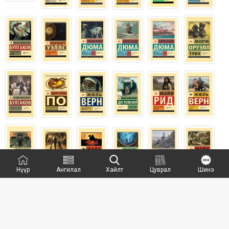
Нүүр
Ангилал
Хайлт
Цуврал
Шинэ