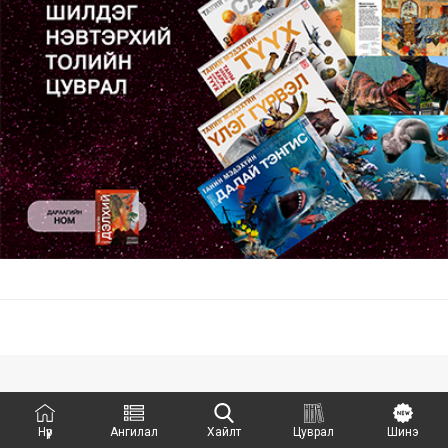
Нүүр
Ангилал
Хайлт
Цуврал
Шинэ