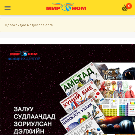
0
Одоохондоо мэдээлэл алга