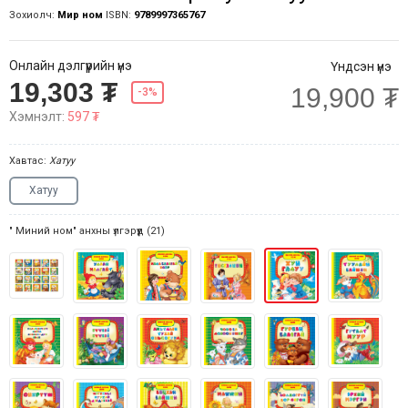
Зохиолч:
Мир ном
ISBN:
9789997365767
Онлайн дэлгүүрийн үнэ
Үндсэн үнэ
19,303 ₮
19,900 ₮
-3%
Хэмнэлт:
597 ₮
Хавтас:
Хатуу
Хатуу
" Миний ном" анхны үлгэрүүд (21)