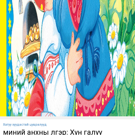
Хатуу хуудастай цувралууд
миний анхны үлгэр: Хун галуу