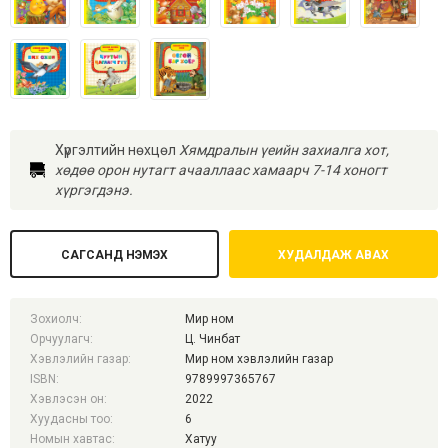
Хүргэлтийн нөхцөл
Хямдралын үеийн захиалга хот,
хөдөө орон нутагт ачааллаас хамаарч 7-14 хоногт
хүргэгдэнэ.
САГСАНД НЭМЭХ
ХУДАЛДАЖ АВАХ
Зохиолч:
Мир ном
Орчуулагч:
Ц. Чинбат
Хэвлэлийн газар:
Мир ном хэвлэлийн газар
ISBN:
9789997365767
Хэвлэсэн он:
2022
Хуудасны тоо:
6
Номын хавтас:
Хатуу