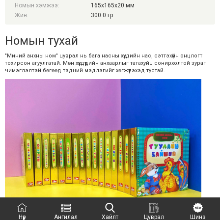
Номын хэмжээ:
165х165х20 мм
Жин:
300.0 гр
Номын тухай
"Миний анхны ном" цуврал нь бага насны хүүхдийн нас, сэтгэхүйн онцлогт
тохирсон агуулгатай. Мөн хүүхдүүдийн анхаарлыг татахуйц сонирхолтой зураг
чимэглэлтэй бөгөөд тэдний мэдлэгийг хөгжүүлэхэд тустай.
Нүүр
Ангилал
Хайлт
Цуврал
Шинэ