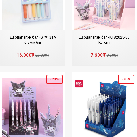
Дардаг үзгэн бал- GP9121A
Дардаг үзгэн бал- KT82028-36
0.5мм 6ш
Kuromi
16,000₮
7,600₮
20,000₮
9,500₮
-20%
-20%