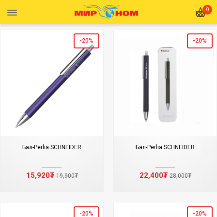
0
-20%
-20%
Бал-Perlia SCHNEIDER
Бал-Perlia SCHNEIDER
15,920₮
22,400₮
19,900₮
28,000₮
-20%
-20%