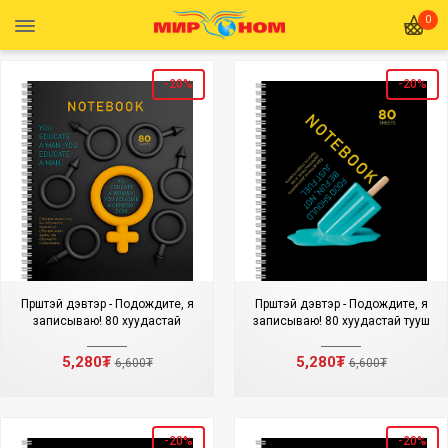
0
-20%
-20%
Пүрштэй дэвтэр - Подождите, я
Пүрштэй дэвтэр - Подождите, я
записываю! 80 хуудастай
записываю! 80 хуудастай тууш
5,280₮
5,280₮
6,600₮
6,600₮
-20%
-20%