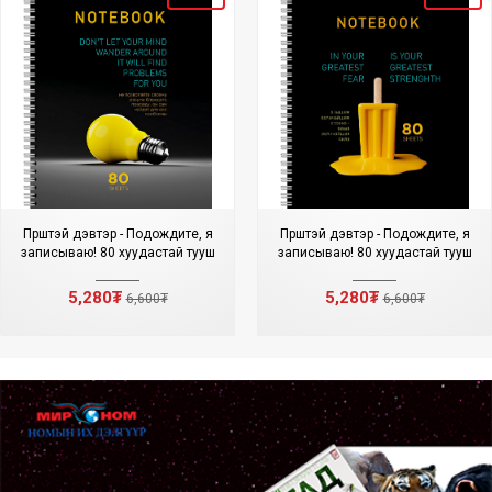
Пүрштэй дэвтэр - Подождите, я
Пүрштэй дэвтэр - Подождите, я
записываю! 80 хуудастай тууш
записываю! 80 хуудастай тууш
5,280₮
5,280₮
6,600₮
6,600₮