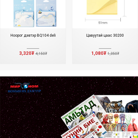
Ноорог дэвтэр BQ104 deli
Цавуутай цаас 30200
3,320₮
1,080₮
4,150₮
1,350₮