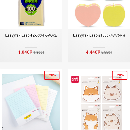
Цавуутай цаас-TZ-5004 -BAOKE
Цавуутай цаас-21506 -76*76мм
1,040₮
4,440₮
1,300₮
5,550₮
-20%
-20%