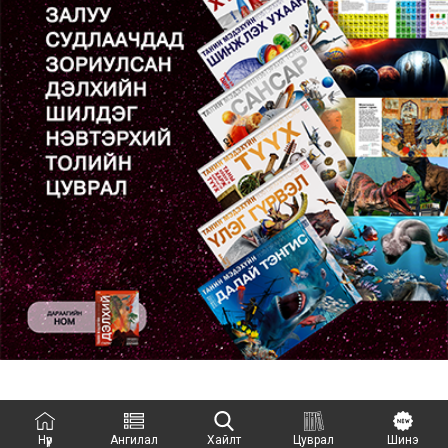
Нүүр
Ангилал
Хайлт
Цуврал
Шинэ