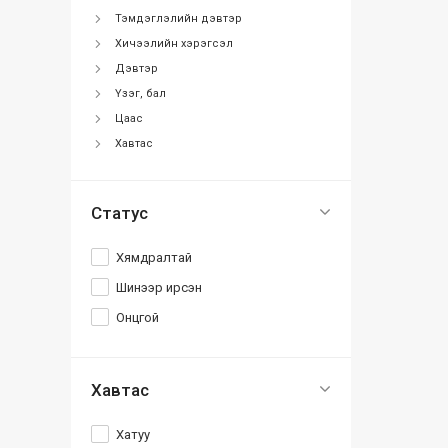
Тэмдэглэлийн дэвтэр
Хичээлийн хэрэгсэл
Дэвтэр
Үзэг, бал
Цаас
Хавтас
Статус
Хямдралтай
Шинээр ирсэн
Онцгой
Хавтас
Хатуу