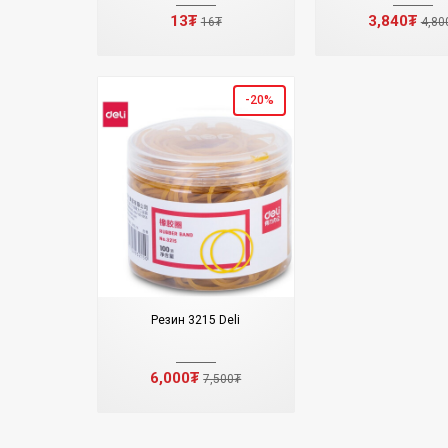
13₮
3,840₮
16₮
4,80
-20%
Резин 3215 Deli
6,000₮
7,500₮