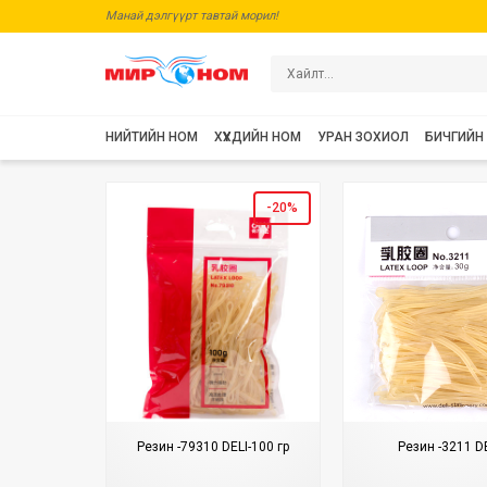
Манай дэлгүүрт тавтай морил!
НИЙТИЙН НОМ
ХҮҮХДИЙН НОМ
УРАН ЗОХИОЛ
БИЧГИЙН
-20%
Резин -79310 DELI-100 гр
Резин -3211 D