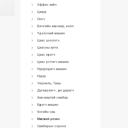
Оффис хайч
Цавуу
Скоч
Бичгийн хавчаар, кноп
Үдээсний машин
Цаас цоологч
Цаасны хутга
Цаас зүсэгч
Цаас устгагч машин
Нуруулдагч машин
Нуруу
Черниль, Тушь
Дугаарлагч , үнэ дарагч
Хавчаартай самбар
Бүрэгч машин
Хогийн сав
Мөнгөний резин
Самбарын соронз