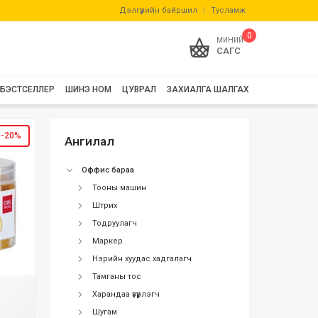
Дэлгүүрийн байршил
|
Тусламж
0
МИНИЙ
САГС
БЭСТСЕЛЛЕР
ШИНЭ НОМ
ЦУВРАЛ
ЗАХИАЛГА ШАЛГАХ
-20%
Ангилал
Оффис бараа
Тооны машин
Штрих
Тодруулагч
Маркер
Нэрийн хуудас хадгалагч
Тамганы тос
Харандаа үзүүрлэгч
Шугам