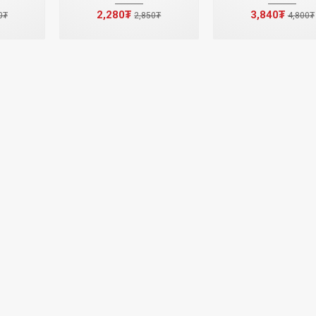
2,280₮
3,840₮
0₮
2,850₮
4,800₮