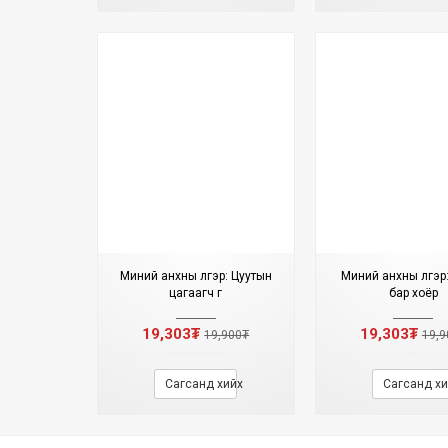
Миний анхны үлгэр: Цуутын
Миний анхны үлгэр
цагаагч гүү
бар хоёр
19,303₮
19,303₮
19,900₮
19,9
Сагсанд хийх
Сагсанд хи