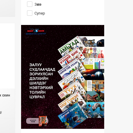
Зөөлөн
Супер
х охин
₮