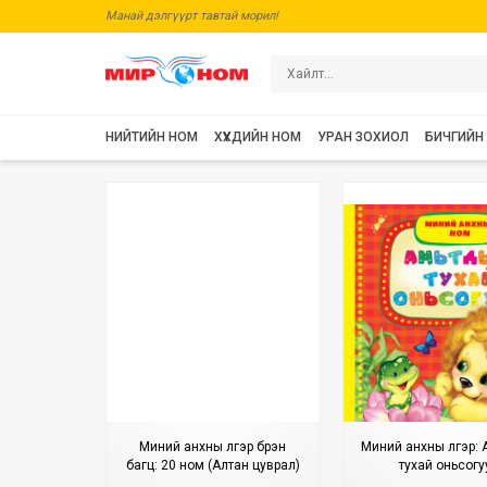
Манай дэлгүүрт тавтай морил!
НИЙТИЙН НОМ
ХҮҮХДИЙН НОМ
УРАН ЗОХИОЛ
БИЧГИЙН
Миний анхны үлгэр бүрэн
Миний анхны үлгэр:
багц: 20 ном (Алтан цуврал)
тухай оньсогу