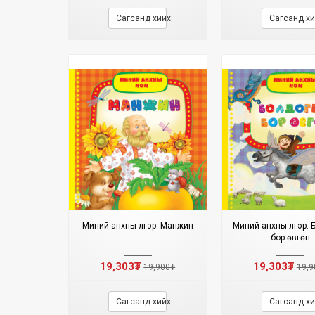
Сагсанд хийх
Сагсанд хи
Миний анхны үлгэр: Манжин
Миний анхны үлгэр: 
бор өвгөн
19,303₮
19,303₮
19,900₮
19,9
Сагсанд хийх
Сагсанд хи