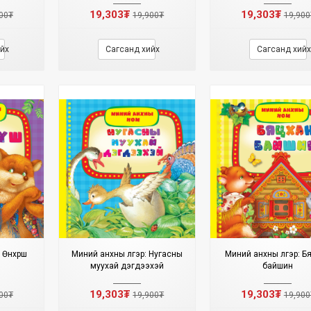
19,303₮
19,303₮
00₮
19,900₮
19,900
йх
Сагсанд хийх
Сагсанд хийх
Өнхрүүш
Миний анхны үлгэр: Нугасны
Миний анхны үлгэр: Б
муухай дэгдээхэй
байшин
19,303₮
19,303₮
00₮
19,900₮
19,900