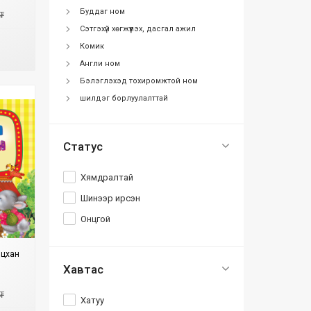
Буддаг ном
₮
Сэтгэхүй хөгжүүлэх, дасгал ажил
Комик
Англи ном
Бэлэглэхэд тохиромжтой ном
шилдэг борлуулалттай
Статус
Хямдралтай
Шинээр ирсэн
Онцгой
яцхан
Хавтас
₮
Хатуу