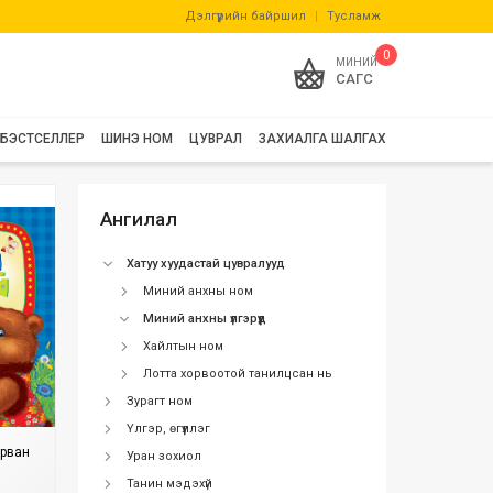
Дэлгүүрийн байршил
|
Тусламж
0
МИНИЙ
САГС
БЭСТСЕЛЛЕР
ШИНЭ НОМ
ЦУВРАЛ
ЗАХИАЛГА ШАЛГАХ
Ангилал
Хатуу хуудастай цувралууд
Миний анхны ном
Миний анхны үлгэрүүд
Хайлтын ном
Лотта хорвоотой танилцсан нь
Зурагт ном
Үлгэр, өгүүллэг
урван
Уран зохиол
Танин мэдэхүй