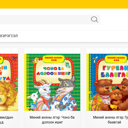
 ХЭРЭГСЭЛ
 Амьтдын
Миний анхны үлгэр: Чоно ба
Миний анхны үлгэр: Г
уд
долоон ишиг
баавгай