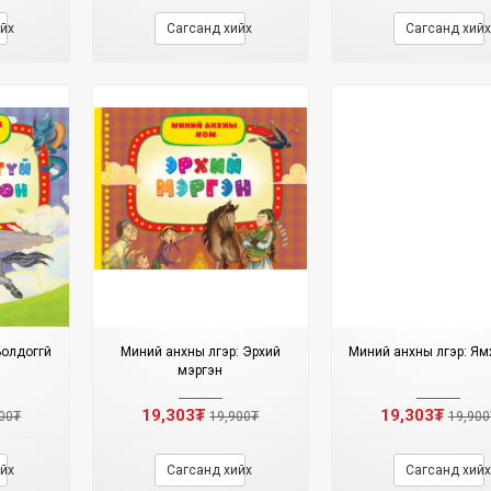
йх
Сагсанд хийх
Сагсанд хийх
Болдоггүй
Миний анхны үлгэр: Эрхий
Миний анхны үлгэр: Ям
мэргэн
19,303₮
19,303₮
00₮
19,900₮
19,900
йх
Сагсанд хийх
Сагсанд хийх