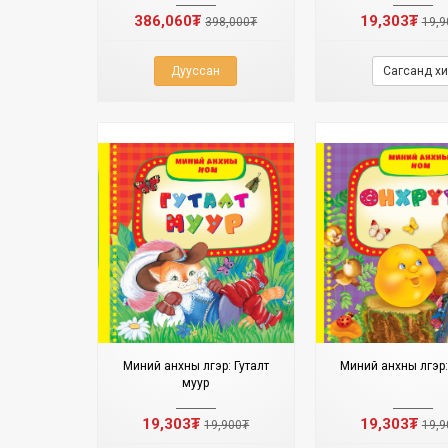
386,060₮
19,303₮
398,000₮
19,9
Дууссан
Сагсанд хи
Миний анхны үлгэр: Гуталт
Миний анхны үлгэр: 
муур
19,303₮
19,303₮
19,900₮
19,9