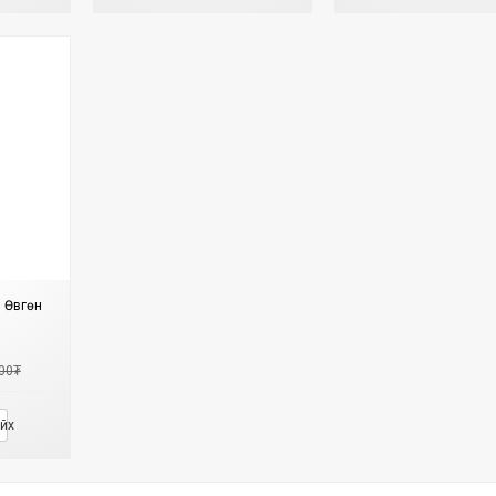
: Өвгөн
00₮
йх