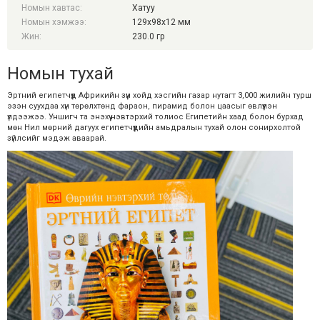
Номын хавтас:
Хатуу
Номын хэмжээ:
129x98x12 мм
Жин:
230.0 гр
Номын тухай
Эртний египетчүүд Африкийн зүүн хойд хэсгийн газар нутагт 3,000 жилийн турш
эзэн суухдаа хүн төрөлхтөнд фараон, пирамид болон цаасыг өвлүүлэн
үлдээжээ. Уншигч та энэхүү нэвтэрхий толиос Египетийн хаад болон бурхад
мөн Нил мөрний дагуух египетчүүдийн амьдралын тухай олон сонирхолтой
зүйлсийг мэдэж аваарай.