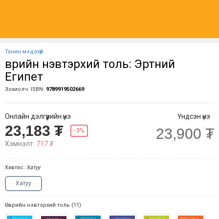
Танин мэдэхүй
Өврийн нэвтэрхий толь: Эртний
Египет
Зохиолч:
ISBN:
9789919502669
Онлайн дэлгүүрийн үнэ
Үндсэн үнэ
23,183 ₮
23,900 ₮
-3%
Хэмнэлт:
717 ₮
Хавтас:
Хатуу
Хатуу
Өврийн нэвтэрхий толь (11)