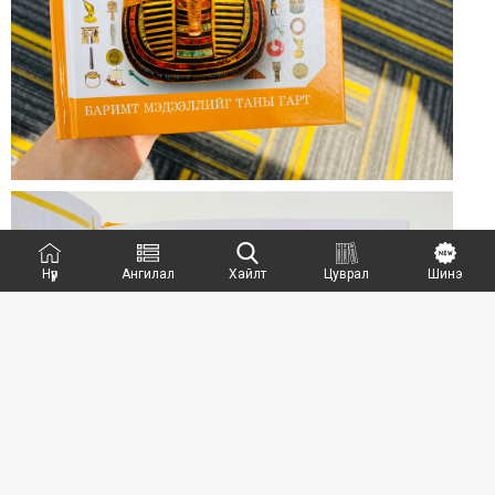
Нүүр
Ангилал
Хайлт
Цуврал
Шинэ