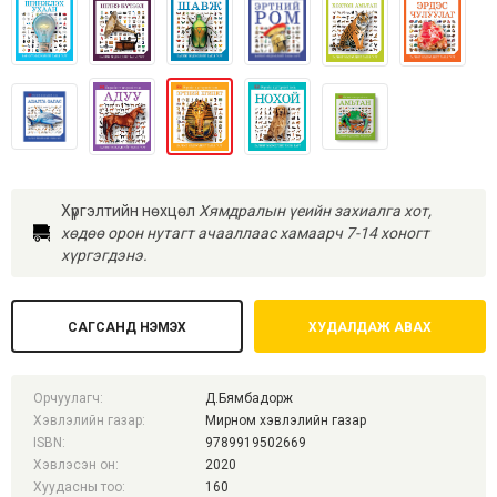
Хүргэлтийн нөхцөл
Хямдралын үеийн захиалга хот,
хөдөө орон нутагт ачааллаас хамаарч 7-14 хоногт
хүргэгдэнэ.
САГСАНД НЭМЭХ
ХУДАЛДАЖ АВАХ
Орчуулагч:
Д.Бямбадорж
Хэвлэлийн газар:
Мирном хэвлэлийн газар
ISBN:
9789919502669
Хэвлэсэн он:
2020
Хуудасны тоо:
160