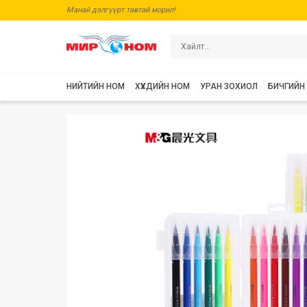
Манай дэлгүүрт тавтай морил!
НИЙТИЙН НОМ
ХҮҮХДИЙН НОМ
УРАН ЗОХИОЛ
БИЧГИЙН