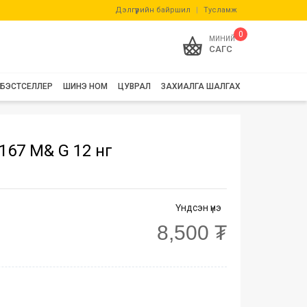
Дэлгүүрийн байршил
|
Тусламж
0
МИНИЙ
САГС
БЭСТСЕЛЛЕР
ШИНЭ НОМ
ЦУВРАЛ
ЗАХИАЛГА ШАЛГАХ
67 M& G 12 өнгө
Үндсэн үнэ
8,500 ₮