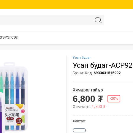
 ХЭРЭГСЭЛ
Усан будаг
Усан будаг-ACP921
Брэнд:
Код:
6933631515992
Хямдралтай үнэ
6,800 ₮
-20%
Хэмнэлт:
1,700 ₮
Хавтас: