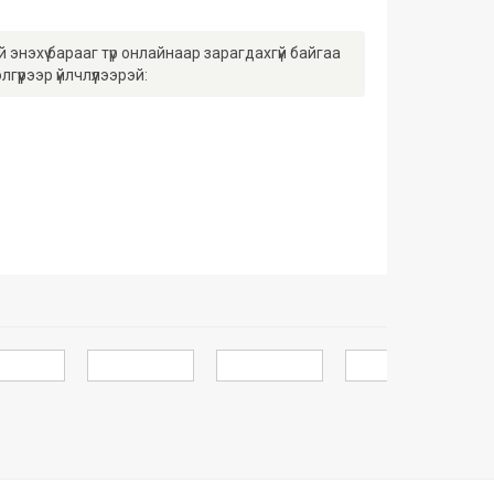
энэхүү барааг түр онлайнаар зарагдахгүй байгаа
гүүрээр үйлчлүүлээрэй: