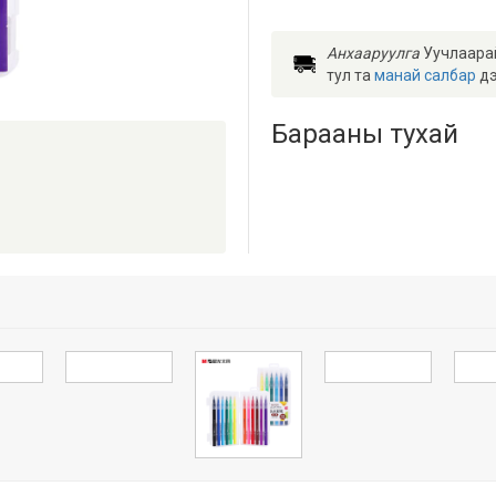
Анхааруулга
Уучлаарай 
тул та
манай салбар
дэл
Барааны тухай