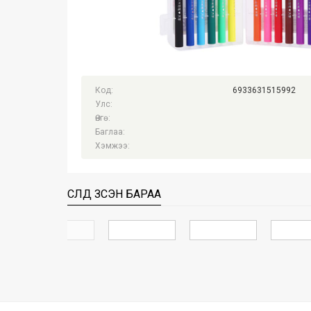
Код:
6933631515992
Улс:
Өнгө:
Баглаа:
Хэмжээ:
СҮҮЛД ҮЗСЭН БАРАА