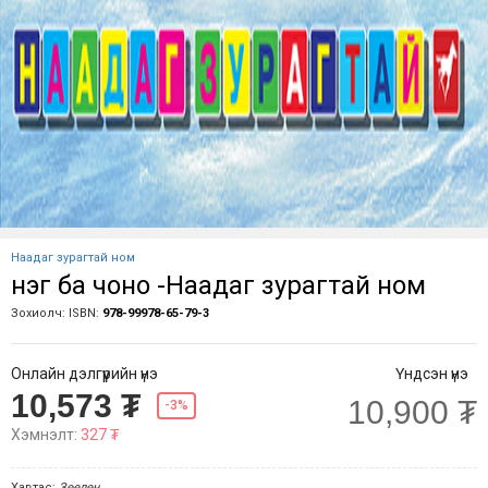
Наадаг зурагтай ном
Үнэг ба чоно -Наадаг зурагтай ном
Зохиолч:
ISBN:
978-99978-65-79-3
Онлайн дэлгүүрийн үнэ
Үндсэн үнэ
10,573 ₮
10,900 ₮
-3%
Хэмнэлт:
327 ₮
Хавтас:
Зөөлөн