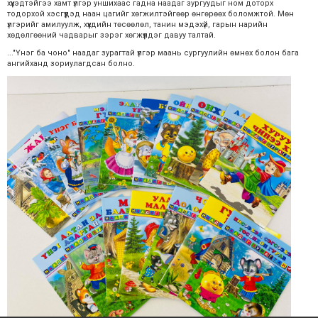
хүүхэдтэйгээ хамт үлгэр уншихаас гадна наадаг зургуудыг ном доторх
тодорхой хэсгүүдэд наан цагийг хөгжилтэйгөөр өнгөрөөх боломжтой. Мөн
үлгэрийг амилуулж, хүүхдийн төсөөлөл, танин мэдэхүй, гарын нарийн
хөдөлгөөний чадварыг зэрэг хөгжүүлдэг давуу талтай.
..."Үнэг ба чоно" наадаг зурагтай үлгэр маань сургуулийн өмнөх болон бага
ангийханд зориулагдсан болно.