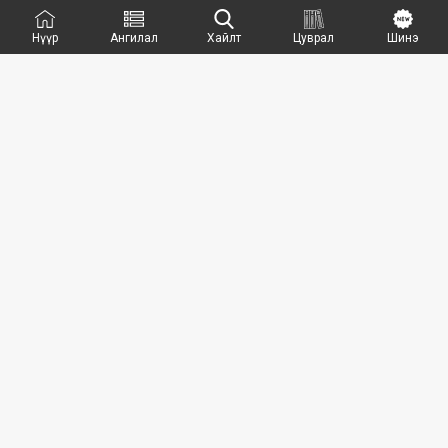
Нүүр
Ангилал
Хайлт
Цуврал
Шинэ