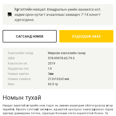
Хүргэлтийн нөхцөл
Хямдралын үеийн захиалга хот,
хөдөө орон нутагт ачааллаас хамаарч 7-14 хоногт
хүргэгдэнэ.
САГСАНД НЭМЭХ
ХУДАЛДАЖ АВАХ
Хэвлэлийн газар:
Мирном хэвлэлийн газар
ISBN:
978-99978-65-79-3
Хэвлэсэн он:
2019
Хуудасны тоо:
14
Номын хавтас:
Зөөлөн
Номын хэмжээ:
212x162x3 мм
Жин:
60.0 гр
Номын тухай
Наадаг зурагтай үлгэрийн ном гэдэг нь зөвхөн уншигдаж ойлгогдохоор үлгэр
төдийгүй, бүтээлч сэтгэхүйг хөгжүүлэн, идэвхтэй оролцоог нэмэгдүүлэхээс гадна
зургаар дамжуулан тоглох, суралцах боломж олгох зорилготой болно. Та